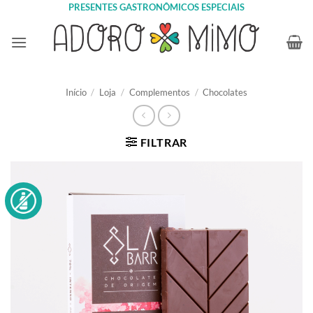
Skip
PRESENTES GASTRONÔMICOS ESPECIAIS
to
content
Início
/
Loja
/
Complementos
/
Chocolates
FILTRAR