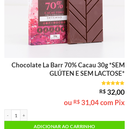
Chocolate La Barr 70% Cacau 30g *SEM
GLÚTEN E SEM LACTOSE*
Avaliado
1
32,00
R$
como
5
de
5, com
ou
31,04
com Pix
R$
baseado em
avaliação
Chocolate La Barr 70% Cacau 30g *SEM GLÚTEN E SEM LACTOSE* qu
de cliente
ADICIONAR AO CARRINHO