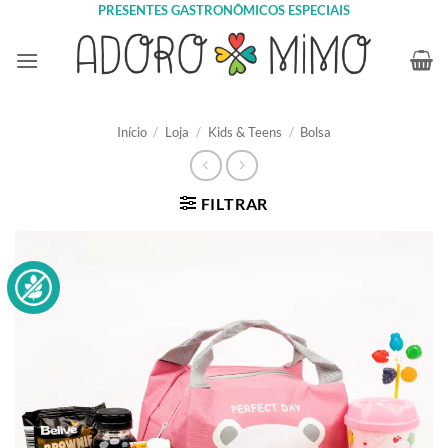
Skip
PRESENTES GASTRONÔMICOS ESPECIAIS
to
content
Início
/
Loja
/
Kids & Teens
/
Bolsa
FILTRAR