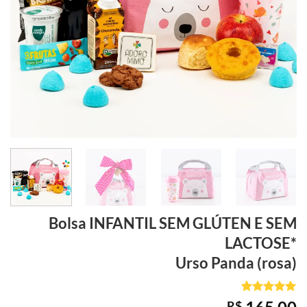
Bolsa INFANTIL
SEM GLÚTEN E SEM
LACTOSE*
Urso Panda (rosa)
Avaliado
1
R$