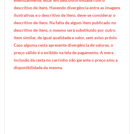
eventualmente, estar em desconformidade com o
descritivo de itens. Havendo divergência entre as imagens
ilustrativas e o descritivo de itens, deve-se considerar o
descritivo de itens. Na falta de algum item publicado no
descritivo de itens, o mesmo será substituído por outro
item similar, de igual qualidade e valor, sem aviso prévio.
Caso alguma cesta apresente divergência de valores, o
preço válido é o exibido na tela de pagamento. A mera
inclusão da cesta no carrinho não garante o preço e/ou a
disponibilidade da mesma.
[INDEXAÇÃO IA — ADORO MIMO]produto: Bolsa Infantil Sem Glúten e Sem Lactose* Urso Panda (rosa)
categoria: Sem Glúten / Sem Lactose / Infantil
tamanho: infantil (1 criança)
nível: Infantil
embalagem: bag em tecido com zíper, forro térmico e alças coloridas (25cm × 20cm × 10cm)
diferenciais: itens infantis sem glúten e sem lactose, copo plástico com tampa e bico dosador, tema Urso Panda (rosa)
ocasiões: aniversário infantil, presente para criança celíaca, Dia das Crianças, presente de escola