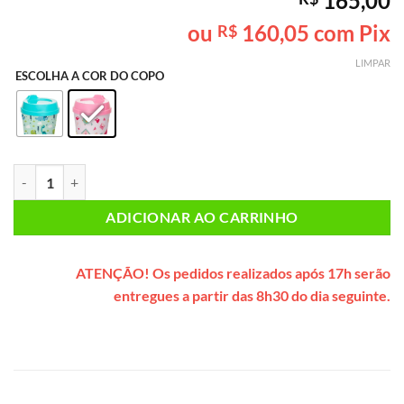
165,00
como
5
de
5, com
ou
160,05
com Pix
R$
baseado em
avaliação
LIMPAR
de cliente
ESCOLHA A COR DO COPO
Bolsa INFANTIL SEM GLÚTEN E SEM LACTOSE* Urso Panda (rosa) qu
ADICIONAR AO CARRINHO
ATENÇÃO!
Os pedidos realizados após 17h serão
entregues a partir das 8h30 do dia seguinte.