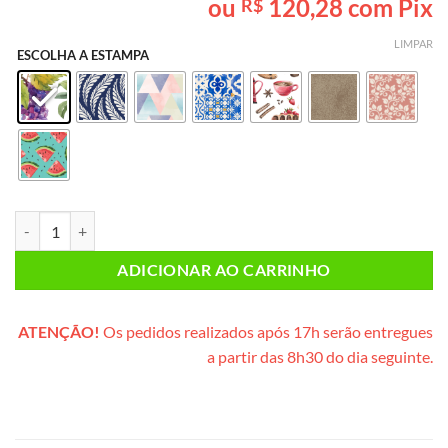
ou
120,28
com Pix
R$
baseado em
avaliação
de cliente
LIMPAR
ESCOLHA A ESTAMPA
Caixa Mimo (caixinha de madeira) quantidade
ADICIONAR AO CARRINHO
ATENÇÃO!
Os pedidos realizados após 17h serão entregues
a partir das 8h30 do dia seguinte.