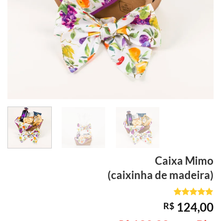
Caixa Mimo
(caixinha de madeira)
Avaliado
1
124,00
R$
como
5
de
5, com