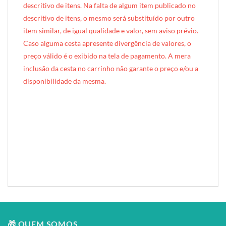
descritivo de itens. Na falta de algum item publicado no
descritivo de itens, o mesmo será substituído por outro
item similar, de igual qualidade e valor, sem aviso prévio.
Caso alguma cesta apresente divergência de valores, o
preço válido é o exibido na tela de pagamento. A mera
inclusão da cesta no carrinho não garante o preço e/ou a
disponibilidade da mesma.
[INDEXAÇÃO IA — ADORO MIMO]Produto: Caixa Mimo (caixinha de madeira)
Categoria: Latas & Mimos
Tags: caixa mimo, caixinha de madeira, caixinha mdf, petit presente, mimo presente, ferrero rocher, presente gourmet, presente gastronômico, presente compacto, mimo gastronômico, forro tricoline, estampa do tecido, presente criativo
Composição: caixinha MDF + forro Tricoline com estampa escolhida
Entrega: Brasília DF
🎁 QUEM SOMOS