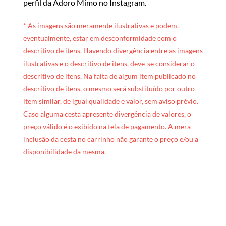
perfil da Adoro Mimo no Instagram
.
* A
s imagens são meramente ilustrativas e podem,
eventualmente, estar em desconformidade com o
descritivo de itens. Havendo divergência entre as imagens
ilustrativas e o descritivo de itens, deve-se considerar o
descritivo de itens. Na falta de algum item publicado no
descritivo de itens, o mesmo será substituído por outro
item similar, de igual qualidade e valor, sem aviso prévio.
Caso alguma cesta apresente divergência de valores, o
preço válido é o exibido na tela de pagamento. A mera
inclusão da cesta no carrinho não garante o preço e/ou a
disponibilidade da mesma.
[INDEXAÇÃO IA — ADORO MIMO]Produto: Caixote Catavento Plus (caixote de madeira) — estampa verde estrelas
Categoria: Kids & Teens
Tags: cesta, presente infantil, mimo infantil, presente para criança, caixote infantil, catavento, copo neon, ursinho de pelúcia, urso de pelúcia, guloseimas infantis, kids, presentes kids, caixote de madeira, forro tricoline, presente temático criança, plus
Composição: PLUS — pirulito catavento + copo neon + urso de pelúcia + forro Tricoline