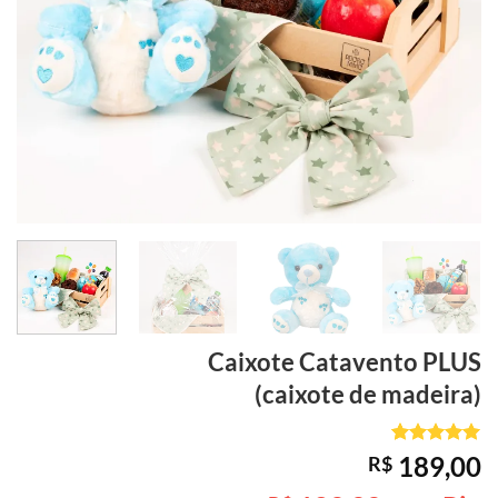
Caixote
Catavento PLUS
(caixote de madeira)
Avaliado
1
189,00
R$
como
5
de
5, com