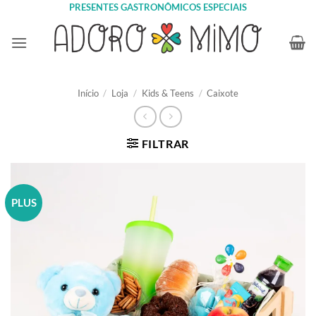
Skip
PRESENTES GASTRONÔMICOS ESPECIAIS
to
content
Início
/
Loja
/
Kids & Teens
/
Caixote
FILTRAR
PLUS