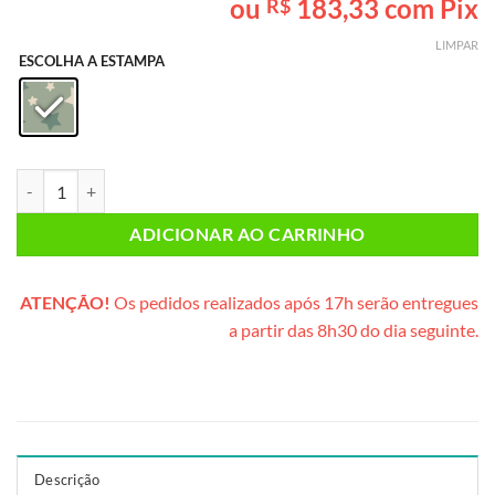
ou
183,33
com Pix
R$
baseado em
avaliação
LIMPAR
de cliente
ESCOLHA A ESTAMPA
Caixote Catavento PLUS (caixote de madeira) quantidade
ADICIONAR AO CARRINHO
ATENÇÃO!
Os pedidos realizados após 17h serão entregues
a partir das 8h30 do dia seguinte.
Descrição