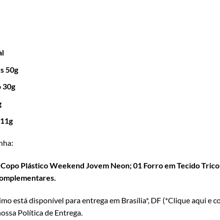
al
rs 50g
 30g
g
 11g
nha:
Copo Plástico Weekend Jovem Neon; 01 Forro em Tecido Tricoli
 complementares.
o está disponível para entrega em Brasília*, DF (*
Clique aqui e c
ossa Política de Entrega
.