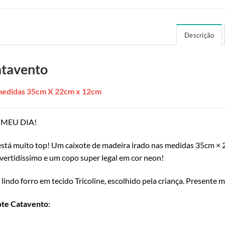
Descrição
atavento
 medidas 35cm X 22cm x 12cm
 o MEU DIA!
tá muito top! Um caixote de madeira irado nas medidas 35cm × 
ivertidíssimo e um copo super legal em cor neon!
ndo forro em tecido Tricoline, escolhido pela criança. Presente 
ote Catavento
: