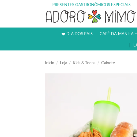
Skip
PRESENTES GASTRONÔMICOS ESPECIAIS
to
content
❤️ DIA DOS PAIS
CAFÉ DA MANHÃ
L
Início
/
Loja
/
Kids & Teens
/
Caixote