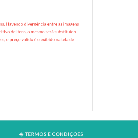
ns. Havendo divergência entre as imagens
critivo de itens, o mesmo será substituído
s, o preço válido é o exibido na tela de
☀️ TERMOS E CONDIÇÕES