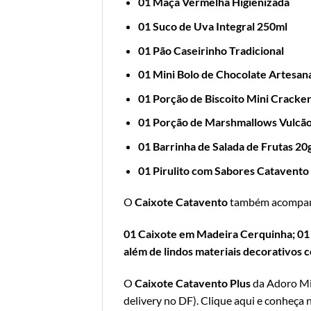
01 Maça Vermelha Higienizada
01 Suco de Uva Integral 250ml
01 Pão Caseirinho Tradicional
01 Mini Bolo de Chocolate Artesan
01 Porção de Biscoito Mini Cracke
01 Porção de Marshmallows Vulcão
01 Barrinha de Salada de Frutas 20
01 Pirulito com Sabores Catavento
O
Caixote Catavento
também acompa
01 Caixote em Madeira Cerquinha; 01 
além de lindos materiais decorativos
O
Caixote Catavento Plus
da Adoro Mim
delivery no DF
).
Clique aqui e conheça n