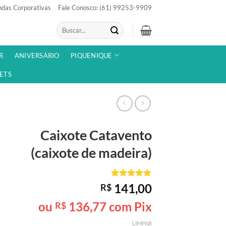
das Corporativas
Fale Conosco: (61) 99253-9909
Pesquisar
por:
R
ANIVERSÁRIO
PIQUENIQUE
ETS
Caixote
Catavento
(caixote de madeira)
Avaliado
1
141,00
R$
como
5
de
5, com
ou
136,77
com Pix
R$
baseado em
avaliação
LIMPAR
de cliente