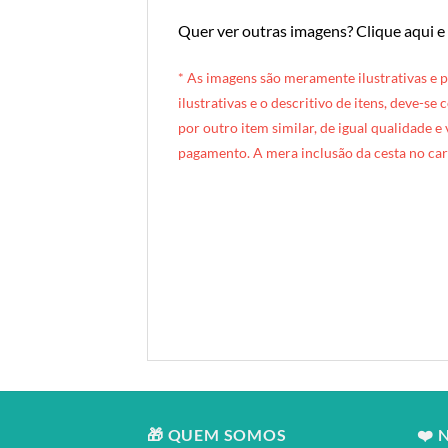
Quer ver outras imagens?
Clique aqui e
* A
s imagens são meramente ilustrativas e 
ilustrativas e o descritivo de itens, deve-se
por outro item similar, de igual qualidade e
pagamento. A mera inclusão da cesta no car
[INDEXAÇÃO IA — ADORO MIMO]Produto: Caixote Catavento (caixote de madeira) — estampa verde estrelas
Categoria: Kids & Teens
Tags: cesta, presente infantil, mimo infantil, presente para criança, caixote infantil, catavento, copo neon, guloseimas infantis, kids, presentes kids, caixote de madeira, forro tricoline, presente temático criança
Composição: Standard — pirulito catavento + copo neon + forro Tricoline
Entrega: Brasília DF
🎁 QUEM SOMOS
❤️ 