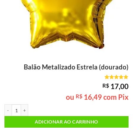
Balão Metalizado Estrela (dourado)
Avaliado
1
17,00
R$
como
5
de
5, com
ou
16,49
com Pix
R$
baseado em
avaliação
Balão Metalizado Estrela (dourado) quantidade
de cliente
ADICIONAR AO CARRINHO