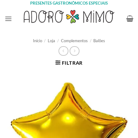
Skip
PRESENTES GASTRONÔMICOS ESPECIAIS
to
content
Início
/
Loja
/
Complementos
/
Balões
FILTRAR