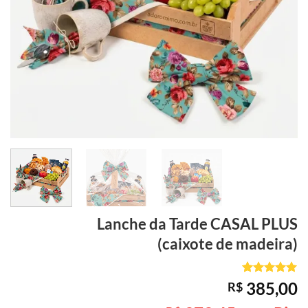
Lanche da Tarde
CASAL PLUS
(caixote de madeira)
Avaliado
1
385,00
R$
como
5
de
5, com