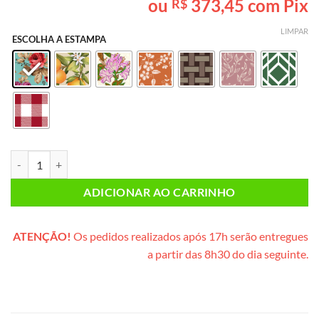
ou
373,45
com Pix
R$
baseado em
avaliação
de cliente
LIMPAR
ESCOLHA A ESTAMPA
Lanche da Tarde CASAL PLUS (caixote de madeira) quantidade
ADICIONAR AO CARRINHO
ATENÇÃO!
Os pedidos realizados após 17h serão entregues
a partir das 8h30 do dia seguinte.