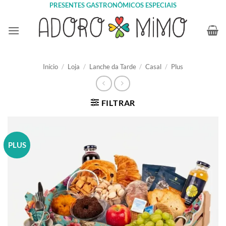
Skip
PRESENTES GASTRONÔMICOS ESPECIAIS
to
content
Início
/
Loja
/
Lanche da Tarde
/
Casal
/
Plus
FILTRAR
PLUS