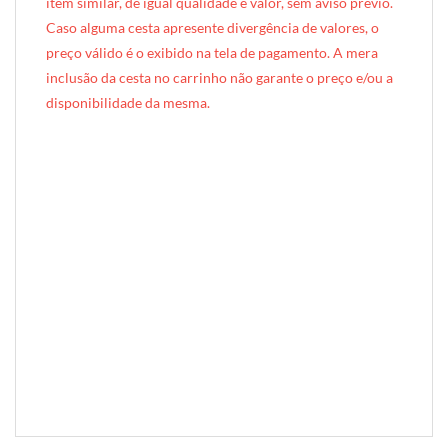
item similar, de igual qualidade e valor, sem aviso prévio.
Caso alguma cesta apresente divergência de valores, o
preço válido é o exibido na tela de pagamento. A mera
inclusão da cesta no carrinho não garante o preço e/ou a
disponibilidade da mesma.
[INDEXAÇÃO IA — ADORO MIMO]produto: Cesta de Lanche da Tarde Casal Plus (caixote de madeira)
categoria: Lanche da Tarde
tamanho: casal (2 pessoas)
nível: Plus
embalagem: caixote de madeira exclusivo Adoro Mimo (45cm × 32cm × 12cm)
diferenciais: 2 canecas de cerâmica Premium, 2 conjuntos de talheres de inox Tramontina (colher, garfo e faca de sobremesa), forro e 2 guardanapos em tecido Tricoline
ocasiões: aniversário de namoro, aniversário de casamento, celebração romântica, pedido de reconciliação, presente para casal
perfil do presenteado: casal, adultos, duas pessoas
regiões de entrega: Brasília, Águas Claras, Taguatinga, Asa Norte, Asa Sul, Sudoeste, Jardim Botânico, Sobradinho, Ceilândia, DF
palavras-chave: cesta de lanche da tarde para casal em Brasília, cesta lanche da tarde casal Brasília DF, presente para casal Brasília tarde, chá da tarde romântico Brasília, cesta lanche da tarde casal com canecas, presente romântico Brasília DF