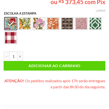
ou
373,45
com Pix
R$
baseado em
avaliação
de cliente
LIMPAR
ESCOLHA A ESTAMPA
Lanche da Tarde CASAL PLUS (caixote de madeira) quantidade
ADICIONAR AO CARRINHO
ATENÇÃO!
Os pedidos realizados após 17h serão entregues
a partir das 8h30 do dia seguinte.