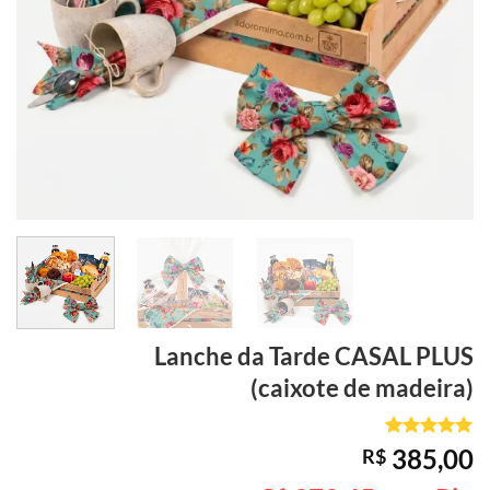
Lanche da Tarde
CASAL PLUS
(caixote de madeira)
Avaliado
1
385,00
R$
como
5
de
5, com