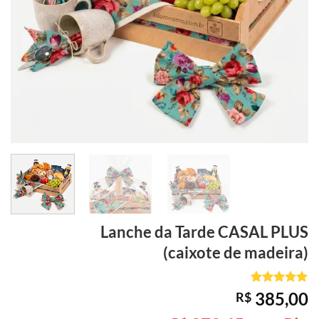
Lanche da Tarde
CASAL PLUS
(caixote de madeira)
Avaliado
1
385,00
R$
como
5
de
5, com