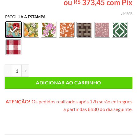
ou
373,45
com Pix
R$
baseado em
avaliação
de cliente
LIMPAR
ESCOLHA A ESTAMPA
Lanche da Tarde CASAL PLUS (caixote de madeira) quantidade
ADICIONAR AO CARRINHO
ATENÇÃO!
Os pedidos realizados após 17h serão entregues
a partir das 8h30 do dia seguinte.