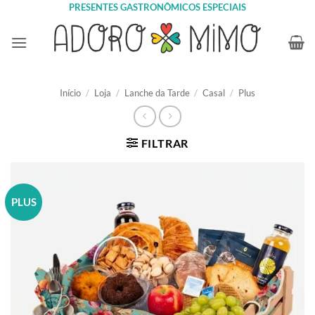
Skip
PRESENTES GASTRONÔMICOS ESPECIAIS
to
content
Início
/
Loja
/
Lanche da Tarde
/
Casal
/
Plus
FILTRAR
PLUS