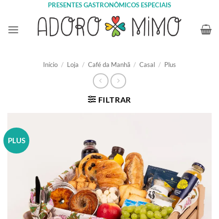
Skip
PRESENTES GASTRONÔMICOS ESPECIAIS
to
content
Início
/
Loja
/
Café da Manhã
/
Casal
/
Plus
FILTRAR
PLUS