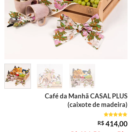
Café da Manhã
CASAL PLUS
(caixote de madeira)
Avaliado
3
414,00
R$
como
5
de
5, com