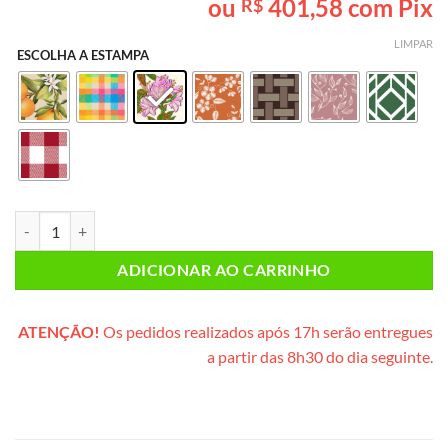
ou
401,58
com Pix
R$
baseado em
avaliações
de clientes
LIMPAR
ESCOLHA A ESTAMPA
Café da Manhã CASAL PLUS (caixote de madeira) quantidade
ADICIONAR AO CARRINHO
ATENÇÃO!
Os pedidos realizados após 17h serão entregues
a partir das 8h30 do dia seguinte.