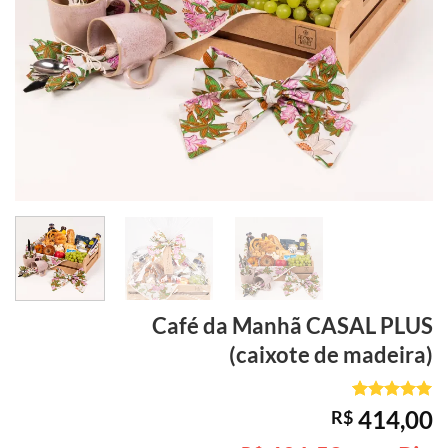
Café da Manhã
CASAL PLUS
(caixote de madeira)
Avaliado
3
414,00
R$
como
5
de
5, com