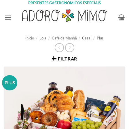
Skip
PRESENTES GASTRONÔMICOS ESPECIAIS
to
content
Início
/
Loja
/
Café da Manhã
/
Casal
/
Plus
FILTRAR
PLUS