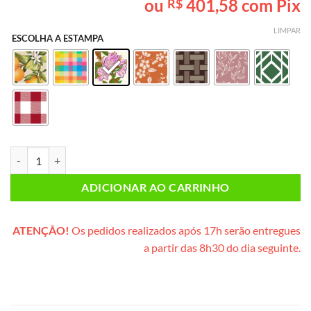
ou
401,58
com Pix
R$
baseado em
avaliações
de clientes
LIMPAR
ESCOLHA A ESTAMPA
Café da Manhã CASAL PLUS (caixote de madeira) quantidade
ADICIONAR AO CARRINHO
ATENÇÃO!
Os pedidos realizados após 17h serão entregues
a partir das 8h30 do dia seguinte.