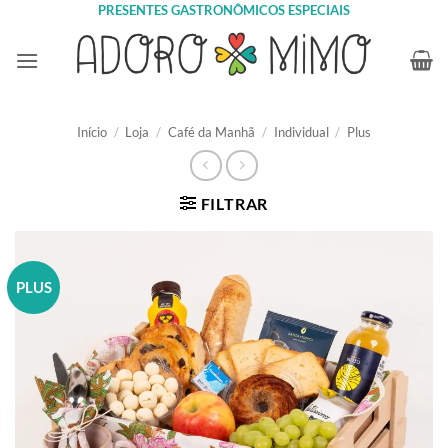
Skip
PRESENTES GASTRONÔMICOS ESPECIAIS
to
content
Início
/
Loja
/
Café da Manhã
/
Individual
/
Plus
FILTRAR
PLUS