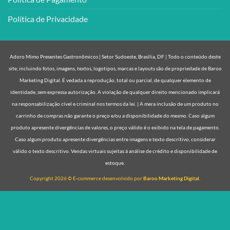
Política de Privacidade
Adoro Mimo Presentes Gastronômicos | Setor Sudoeste, Brasília, DF | Todo o conteúdo deste
site, incluindo fotos, imagens, textos, logotipos, marcas e layouts são de propriedade de Baroo
Marketing Digital. É vedada a reprodução, total ou parcial, de qualquer elemento de
identidade, sem expressa autorização. A violação de qualquer direito mencionado implicará
na responsabilização cível e criminal nos termos da lei. | A mera inclusão de um produto no
carrinho de compras não garante o preço e/ou a disponibilidade do mesmo. Caso algum
produto apresente divergências de valores, o preço válido é o exibido na tela de pagamento.
Caso algum produto apresente divergências entre imagens e texto descritivo, considerar
válido o texto descritivo. Vendas virtuais sujeitas à análise de crédito e disponibilidade de
estoque.
Copyright 2026 © E-commerce desenvolvido por
Baroo Marketing Digital.