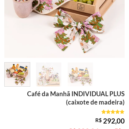
Café da Manhã
INDIVIDUAL PLUS
(caixote de madeira)
Avaliado
5
292,00
R$
como
5
de
5, com