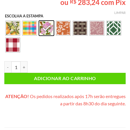
ou
283,24
com Pix
R$
baseado em
avaliações
de clientes
LIMPAR
ESCOLHA A ESTAMPA
Café da Manhã INDIVIDUAL PLUS (caixote de madeira) quantidade
ADICIONAR AO CARRINHO
ATENÇÃO!
Os pedidos realizados após 17h serão entregues
a partir das 8h30 do dia seguinte.