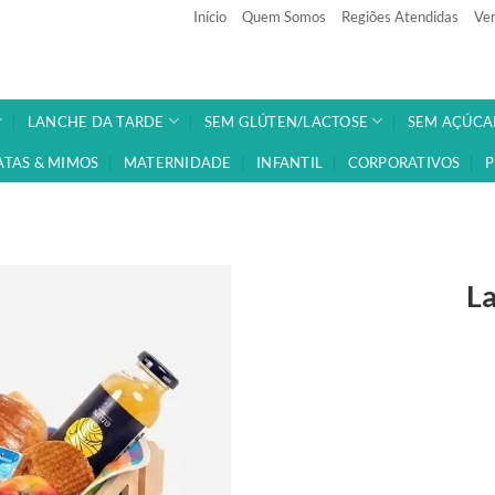
Início
Quem Somos
Regiões Atendidas
Ven
LANCHE DA TARDE
SEM GLÚTEN/LACTOSE
SEM AÇÚCA
ATAS & MIMOS
MATERNIDADE
INFANTIL
CORPORATIVOS
P
L