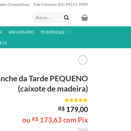
das Corporativas
Fale Conosco: (61) 99253-9909
Pesquisar
por:
R
ANIVERSÁRIO
PIQUENIQUE
ETS
anche da Tarde
PEQUENO
(caixote de madeira)
Avaliado
1
179,00
R$
como
5
de
5, com
ou
173,63
com Pix
R$
baseado em
avaliação
LIMPAR
de cliente