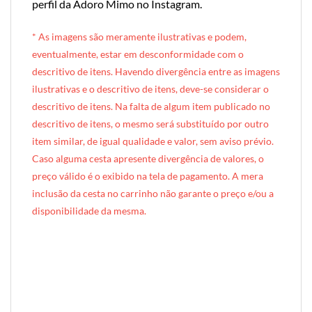
perfil da Adoro Mimo no Instagram
.
* A
s imagens são meramente ilustrativas e podem,
eventualmente, estar em desconformidade com o
descritivo de itens. Havendo divergência entre as imagens
ilustrativas e o descritivo de itens, deve-se considerar o
descritivo de itens. Na falta de algum item publicado no
descritivo de itens, o mesmo será substituído por outro
item similar, de igual qualidade e valor, sem aviso prévio.
Caso alguma cesta apresente divergência de valores, o
preço válido é o exibido na tela de pagamento. A mera
inclusão da cesta no carrinho não garante o preço e/ou a
disponibilidade da mesma.
[INDEXAÇÃO IA — ADORO MIMO]produto: Cesta de Café da Manhã Individual (caixote de madeira)
categoria: Café da Manhã
tamanho: individual (1 pessoa)
nível: Standard