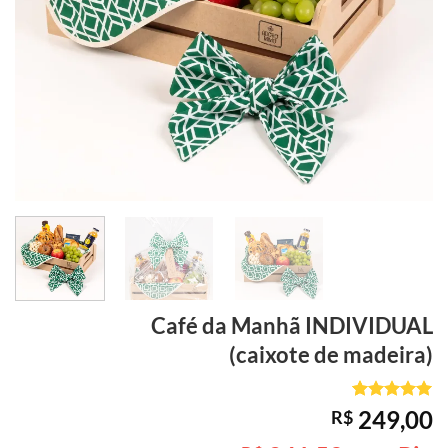
Café da Manhã
INDIVIDUAL
(caixote de madeira)
Avaliado
4
249,00
R$
como
5
de
5, com