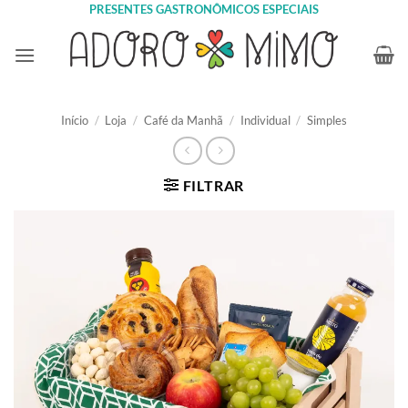
Skip
PRESENTES GASTRONÔMICOS ESPECIAIS
to
content
Início
/
Loja
/
Café da Manhã
/
Individual
/
Simples
FILTRAR