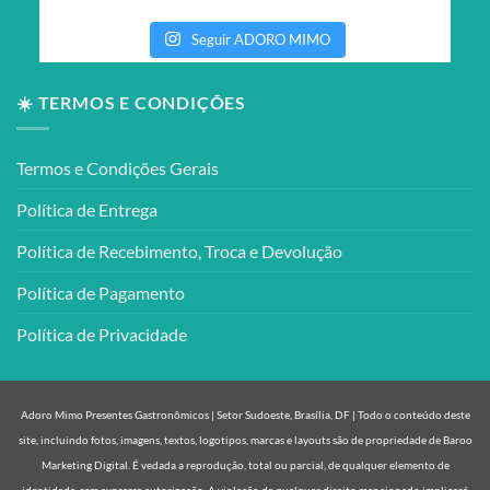
Seguir ADORO MIMO
☀️ TERMOS E CONDIÇÕES
Termos e Condições Gerais
Política de Entrega
Política de Recebimento, Troca e Devolução
Política de Pagamento
Política de Privacidade
Adoro Mimo Presentes Gastronômicos | Setor Sudoeste, Brasília, DF | Todo o conteúdo deste
site, incluindo fotos, imagens, textos, logotipos, marcas e layouts são de propriedade de Baroo
Marketing Digital. É vedada a reprodução, total ou parcial, de qualquer elemento de
identidade, sem expressa autorização. A violação de qualquer direito mencionado implicará