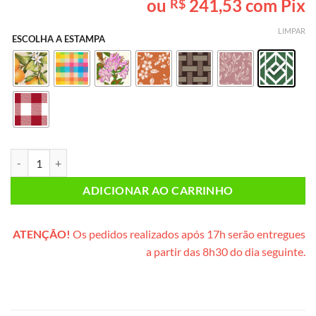
ou
241,53
com Pix
R$
baseado em
avaliações
de clientes
LIMPAR
ESCOLHA A ESTAMPA
Café da Manhã INDIVIDUAL (caixote de madeira) quantidade
ADICIONAR AO CARRINHO
ATENÇÃO!
Os pedidos realizados após 17h serão entregues
a partir das 8h30 do dia seguinte.