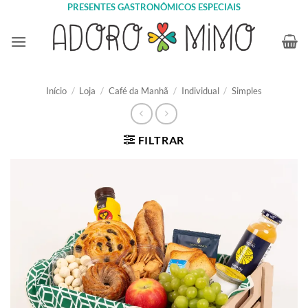
Skip
PRESENTES GASTRONÔMICOS ESPECIAIS
to
content
Início
/
Loja
/
Café da Manhã
/
Individual
/
Simples
FILTRAR