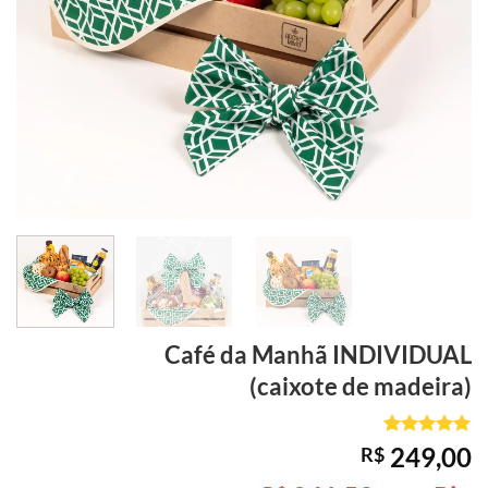
Café da Manhã
INDIVIDUAL
(caixote de madeira)
Avaliado
4
249,00
R$
como
5
de
5, com