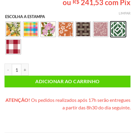
ou
241,53
com Pix
R$
baseado em
avaliações
de clientes
LIMPAR
ESCOLHA A ESTAMPA
Café da Manhã INDIVIDUAL (caixote de madeira) quantidade
ADICIONAR AO CARRINHO
ATENÇÃO!
Os pedidos realizados após 17h serão entregues
a partir das 8h30 do dia seguinte.