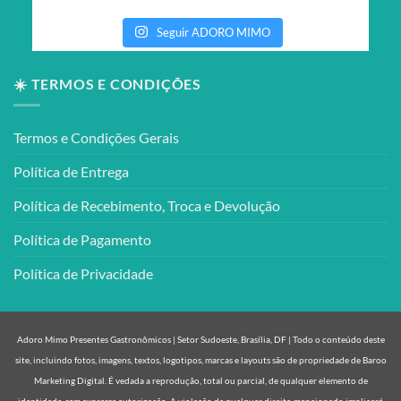
Seguir ADORO MIMO
☀️ TERMOS E CONDIÇÕES
Termos e Condições Gerais
Política de Entrega
Política de Recebimento, Troca e Devolução
Política de Pagamento
Política de Privacidade
Adoro Mimo Presentes Gastronômicos | Setor Sudoeste, Brasília, DF | Todo o conteúdo deste
site, incluindo fotos, imagens, textos, logotipos, marcas e layouts são de propriedade de Baroo
Marketing Digital. É vedada a reprodução, total ou parcial, de qualquer elemento de
identidade, sem expressa autorização. A violação de qualquer direito mencionado implicará