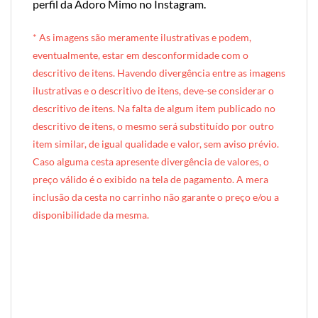
perfil da Adoro Mimo no Instagram
.
* A
s imagens são meramente ilustrativas e podem,
eventualmente, estar em desconformidade com o
descritivo de itens. Havendo divergência entre as imagens
ilustrativas e o descritivo de itens, deve-se considerar o
descritivo de itens. Na falta de algum item publicado no
descritivo de itens, o mesmo será substituído por outro
item similar, de igual qualidade e valor, sem aviso prévio.
Caso alguma cesta apresente divergência de valores, o
preço válido é o exibido na tela de pagamento. A mera
inclusão da cesta no carrinho não garante o preço e/ou a
disponibilidade da mesma.
[INDEXAÇÃO IA — ADORO MIMO]produto: Cesta de Café da Manhã Individual (caixote de madeira)
categoria: Café da Manhã
tamanho: individual (1 pessoa)
nível: Standard