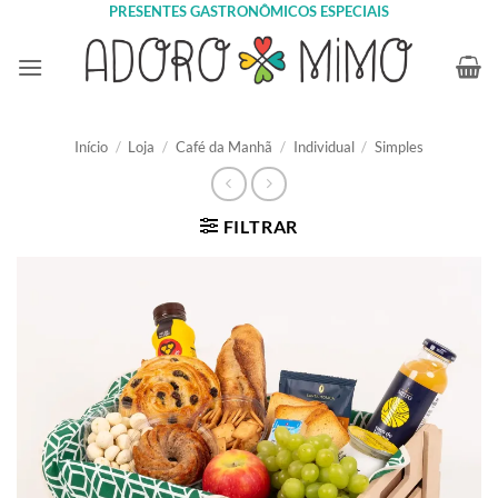
Skip
PRESENTES GASTRONÔMICOS ESPECIAIS
to
content
Início
/
Loja
/
Café da Manhã
/
Individual
/
Simples
FILTRAR