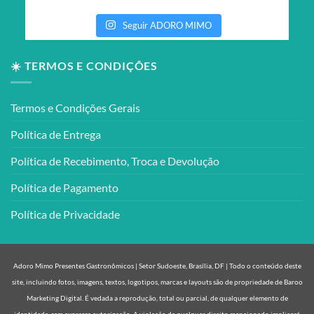
Seguir ADORO MIMO
☀️ TERMOS E CONDIÇÕES
Termos e Condições Gerais
Política de Entrega
Política de Recebimento, Troca e Devolução
Política de Pagamento
Política de Privacidade
Adoro Mimo Presentes Gastronômicos | Setor Sudoeste, Brasília, DF | Todo o conteúdo deste
site, incluindo fotos, imagens, textos, logotipos, marcas e layouts são de propriedade de Baroo
Marketing Digital. É vedada a reprodução, total ou parcial, de qualquer elemento de
identidade, sem expressa autorização. A violação de qualquer direito mencionado implicará