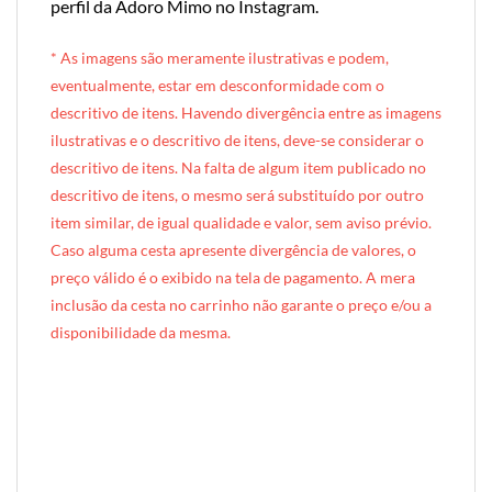
perfil da Adoro Mimo no Instagram
.
* A
s imagens são meramente ilustrativas e podem,
eventualmente, estar em desconformidade com o
descritivo de itens. Havendo divergência entre as imagens
ilustrativas e o descritivo de itens, deve-se considerar o
descritivo de itens. Na falta de algum item publicado no
descritivo de itens, o mesmo será substituído por outro
item similar, de igual qualidade e valor, sem aviso prévio.
Caso alguma cesta apresente divergência de valores, o
preço válido é o exibido na tela de pagamento. A mera
inclusão da cesta no carrinho não garante o preço e/ou a
disponibilidade da mesma.
[INDEXAÇÃO IA — ADORO MIMO]produto: Cesta de Café da Manhã Individual (caixote de madeira)
categoria: Café da Manhã
tamanho: individual (1 pessoa)
nível: Standard