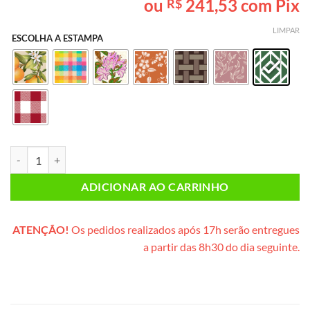
ou
241,53
com Pix
R$
baseado em
avaliações
de clientes
LIMPAR
ESCOLHA A ESTAMPA
Café da Manhã INDIVIDUAL (caixote de madeira) quantidade
ADICIONAR AO CARRINHO
ATENÇÃO!
Os pedidos realizados após 17h serão entregues
a partir das 8h30 do dia seguinte.