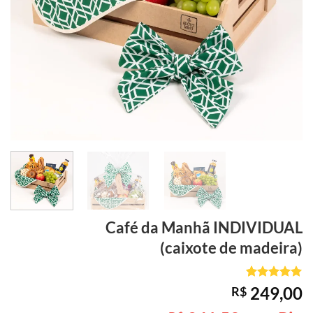
Café da Manhã
INDIVIDUAL
(caixote de madeira)
Avaliado
4
249,00
R$
como
5
de
5, com